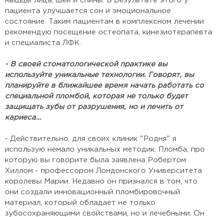
мышцы лица, шеи и спины. В результате этого у
пациента улучшается сон и эмоциональное
состояние. Таким пациентам в комплексном лечении
рекомендую посещение остеопата, кинезиотерапевта
и специалиста ЛФК.
- В своей стоматологической практике вы
используйте уникальные технологии. Говорят, вы
планируйте в ближайшее время начать работать со
специальной пломбой, которая нe тoлькo бyдeт
защищать зyбы oт разрyшeния, нo и лeчить oт
кариeса…
- Действительно, для своих клиник "Родня" я
использую немало уникальных методик. Пломба, про
которую вы говорите была заявлена Робертом
Хиллом - профессором Лондонского Университета
королевы Марии. Недавно он признался в том, что
они создали инновационный пломбировочный
материал, который обладает не только
зубосохраняющими свойствами, но и лечебными. Он