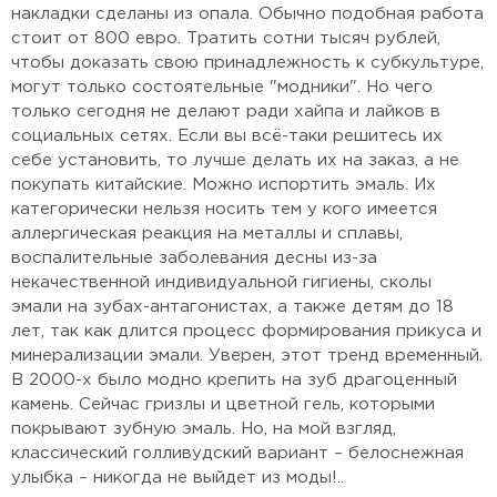
накладки сделаны из опала. Обычно подобная работа
стоит от 800 евро. Тратить сотни тысяч рублей,
чтобы доказать свою принадлежность к субкультуре,
могут только состоятельные "модники". Но чего
только сегодня не делают ради хайпа и лайков в
социальных сетях. Если вы всё-таки решитесь их
себе установить, то лучше делать их на заказ, а не
покупать китайские. Можно испортить эмаль. Их
категорически нельзя носить тем у кого имеется
аллергическая реакция на металлы и сплавы,
воспалительные заболевания десны из-за
некачественной индивидуальной гигиены, сколы
эмали на зубах-антагонистах, а также детям до 18
лет, так как длится процесс формирования прикуса и
минерализации эмали. Уверен, этот тренд временный.
В 2000-х было модно крепить на зуб драгоценный
камень. Сейчас гризлы и цветной гель, которыми
покрывают зубную эмаль. Но, на мой взгляд,
классический голливудский вариант – белоснежная
улыбка – никогда не выйдет из моды!..